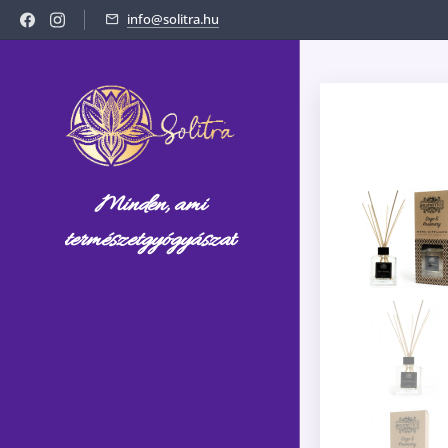
info@solitra.hu
Minden, ami
természetgyógyásza
t