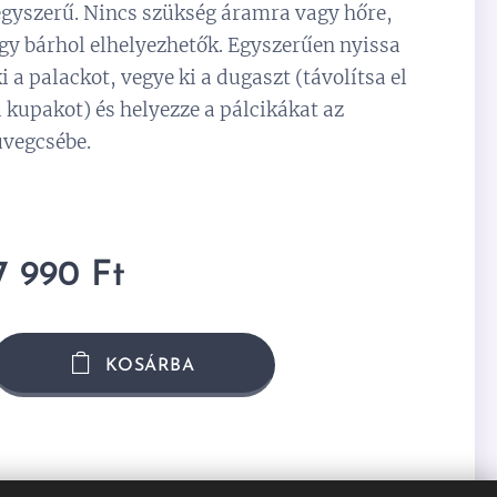
egyszerű. Nincs szükség áramra vagy hőre,
így bárhol elhelyezhetők. Egyszerűen nyissa
ki a palackot, vegye ki a dugaszt (távolítsa el
a kupakot) és helyezze a pálcikákat az
üvegcsébe.
7 990
Ft
KOSÁRBA