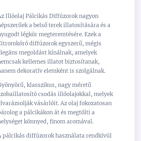
Az Illóolaj Pálcikás Diffúzorok nagyon
népszerűek a belső terek illatosítására és a
nyugodt légkör megteremtésére. Ezek a
Citromkóró diffúzorok egyszerű, mégis
elegáns megoldást kínálnak, amelyek
nemcsak kellemes illatot biztosítanak,
hanem dekoratív elemként is szolgálnak.
Gyönyörű, klasszikus, nagy méretű
szobaillatosító csodás illóolajokkal, melyek
elvarázsolják vásárlóit. Az olaj fokozatosan
párolog a pálcikákon át és megtölti a
helységet könnyed, finom aromával.
A pálcikás diffúzorok használata rendkívül