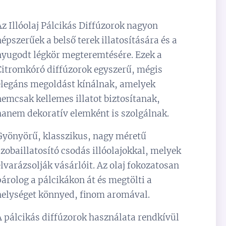
Az Illóolaj Pálcikás Diffúzorok nagyon
népszerűek a belső terek illatosítására és a
nyugodt légkör megteremtésére. Ezek a
Citromkóró diffúzorok egyszerű, mégis
elegáns megoldást kínálnak, amelyek
nemcsak kellemes illatot biztosítanak,
hanem dekoratív elemként is szolgálnak.
Gyönyörű, klasszikus, nagy méretű
szobaillatosító csodás illóolajokkal, melyek
elvarázsolják vásárlóit. Az olaj fokozatosan
párolog a pálcikákon át és megtölti a
helységet könnyed, finom aromával.
A pálcikás diffúzorok használata rendkívül