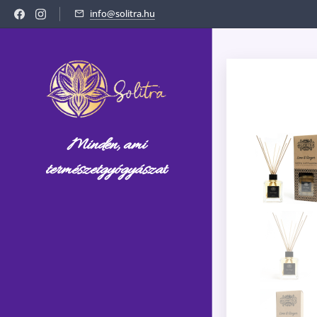
info@solitra.hu
Minden, ami
természetgyógyásza
t