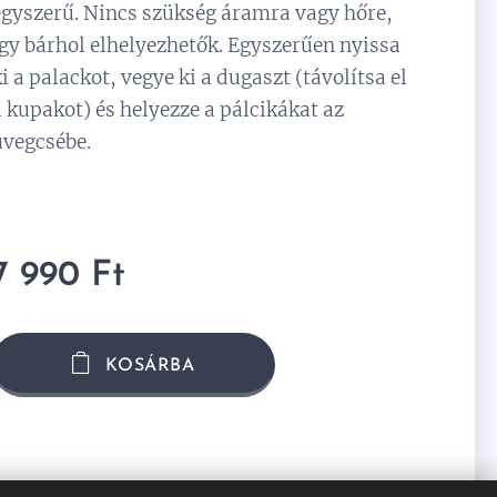
egyszerű. Nincs szükség áramra vagy hőre,
így bárhol elhelyezhetők. Egyszerűen nyissa
ki a palackot, vegye ki a dugaszt (távolítsa el
a kupakot) és helyezze a pálcikákat az
üvegcsébe.
7 990
Ft
KOSÁRBA