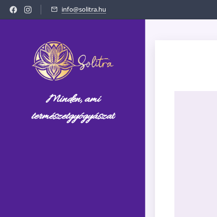
info@solitra.hu
Minden, ami
természetgyógyásza
t