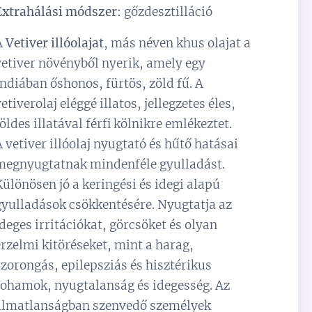
Extrahálási módszer
: gőzdesztilláció
A
Vetiver illóolajat
, más néven khus olajat a
vetiver növényből nyerik, amely egy
Indiában őshonos, fürtös, zöld fű. A
etiverolaj eléggé illatos, jellegzetes éles,
földes illatával férfi kölnikre emlékeztet.
A vetiver illóolaj nyugtató és hűtő hatásai
megnyugtatnak mindenféle gyulladást.
Különösen jó a keringési és idegi alapú
gyulladások csökkentésére. Nyugtatja az
ideges irritációkat, görcsöket és olyan
érzelmi kitöréseket, mint a harag,
szorongás, epilepsziás és hisztérikus
rohamok, nyugtalanság és idegesség. Az
álmatlanságban szenvedő személyek