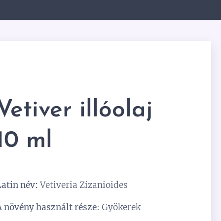
Vetiver illóolaj
10 ml
Latin név:
Vetiveria Zizanioides
A növény használt része
: Gyökerek