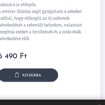
számára is előnyös.
A vetiver illóolaj segít gyógyítani a sebeket
azáltal, hogy elősegíti az új szövetek
növekedését a sebesült helyeken, valamint
megóvja ezeket a fertőzések és a mikrobák
növekedése elől.
6 490
Ft
KOSÁRBA