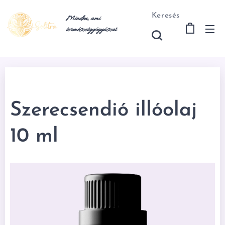
Keresés
Minden, ami
természetgyógyásza
t
Szerecsendió illóolaj
10 ml