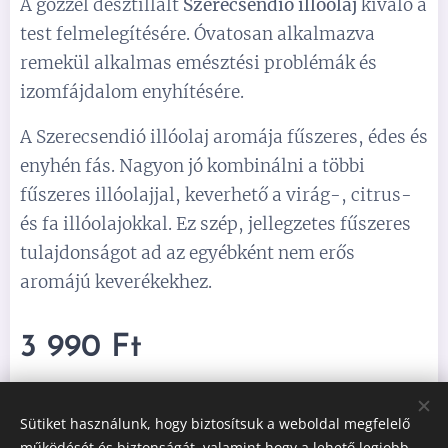
A gőzzel desztillált
Szerecsendió illóolaj
kiváló a
test felmelegítésére. Óvatosan alkalmazva
remekül alkalmas emésztési problémák és
izomfájdalom enyhítésére.
A Szerecsendió illóolaj aromája fűszeres, édes és
enyhén fás. Nagyon jó kombinálni a többi
fűszeres illóolajjal, keverhető a virág-, citrus-
és fa illóolajokkal. Ez szép, jellegzetes fűszeres
tulajdonságot ad az egyébként nem erős
aromájú keverékekhez.
3 990
Ft
Sütiket használunk, hogy biztosítsuk a weboldal megfelelő
működését és biztonságát, valamint hogy a lehető legjobb