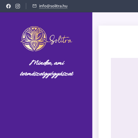
info@solitra.hu
Minden, ami
természetgyógyásza
t