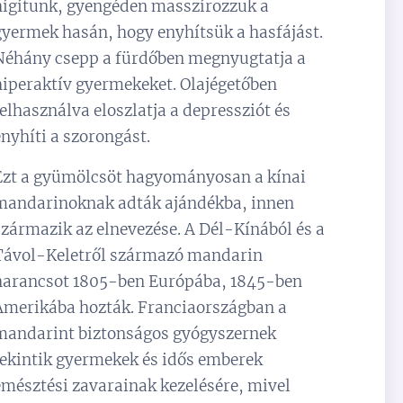
hígítunk, gyengéden masszírozzuk a
gyermek hasán, hogy enyhítsük a hasfájást.
Néhány csepp a fürdőben megnyugtatja a
hiperaktív gyermekeket. Olajégetőben
felhasználva eloszlatja a depressziót és
enyhíti a szorongást.
Ezt a gyümölcsöt hagyományosan a kínai
mandarinoknak adták ajándékba, innen
származik az elnevezése. A Dél-Kínából és a
Távol-Keletről származó mandarin
narancsot 1805-ben Európába, 1845-ben
Amerikába hozták. Franciaországban a
mandarint biztonságos gyógyszernek
tekintik gyermekek és idős emberek
emésztési zavarainak kezelésére, mivel