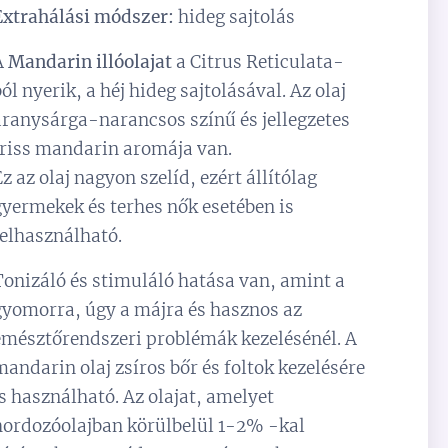
Extrahálási módszer:
hideg sajtolás
A
Mandarin illóolajat
a Citrus Reticulata-
ból nyerik, a héj hideg sajtolásával. Az olaj
aranysárga-narancsos színű és jellegzetes
friss mandarin aromája van.
Ez az olaj nagyon szelíd, ezért állítólag
gyermekek és terhes nők esetében is
felhasználható.
Tonizáló és stimuláló hatása van, amint a
gyomorra, úgy a májra és hasznos az
emésztőrendszeri problémák kezelésénél. A
mandarin olaj zsíros bőr és foltok kezelésére
is használható. Az olajat, amelyet
hordozóolajban körülbelül 1-2% -kal