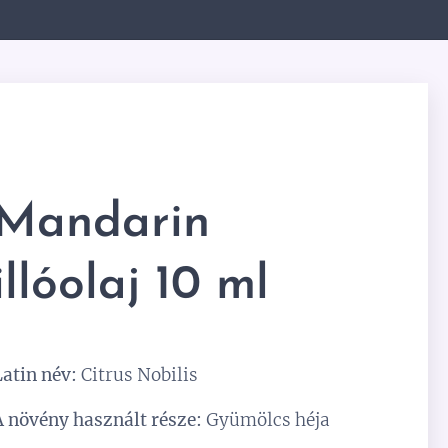
Mandarin
illóolaj 10 ml
Latin név:
Citrus Nobilis
A növény használt része:
Gyümölcs héja