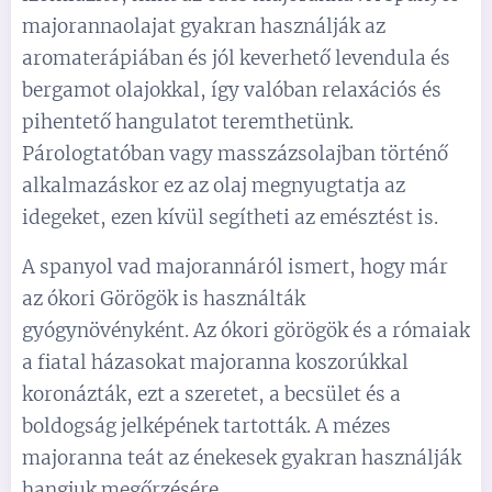
majorannaolajat gyakran használják az
aromaterápiában és jól keverhető levendula és
bergamot olajokkal, így valóban relaxációs és
pihentető hangulatot teremthetünk.
Párologtatóban vagy masszázsolajban történő
alkalmazáskor ez az olaj megnyugtatja az
idegeket, ezen kívül segítheti az emésztést is.
A spanyol vad majorannáról ismert, hogy már
az ókori Görögök is használták
gyógynövényként. Az ókori görögök és a rómaiak
a fiatal házasokat majoranna koszorúkkal
koronázták, ezt a szeretet, a becsület és a
boldogság jelképének tartották. A mézes
majoranna teát az énekesek gyakran használják
hangjuk megőrzésére.