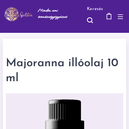
Keresés
Minden, ami
természetgyógyásza
t
Majoranna illóolaj 10
ml