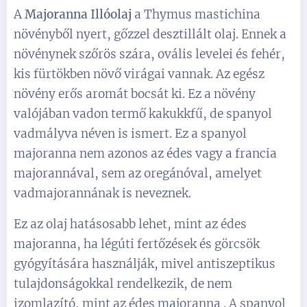
A
Majoranna Illóolaj
a Thymus mastichina
növényből nyert, gőzzel desztillált olaj. Ennek a
növénynek szőrös szára, ovális levelei és fehér,
kis fürtökben növő virágai vannak. Az egész
növény erős aromát bocsát ki. Ez a növény
valójában vadon termő kakukkfű, de spanyol
vadmályva néven is ismert. Ez a spanyol
majoranna nem azonos az édes vagy a francia
majorannával, sem az oregánóval, amelyet
vadmajorannának is neveznek.
Ez az olaj hatásosabb lehet, mint az édes
majoranna, ha légúti fertőzések és görcsök
gyógyítására használják, mivel antiszeptikus
tulajdonságokkal rendelkezik, de nem
izomlazító, mint az édes majoranna . A spanyol