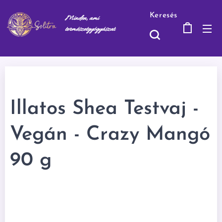
Keresés
Minden, ami
természetgyógyásza
t
Illatos Shea Testvaj -
Vegán - Crazy Mangó
90 g