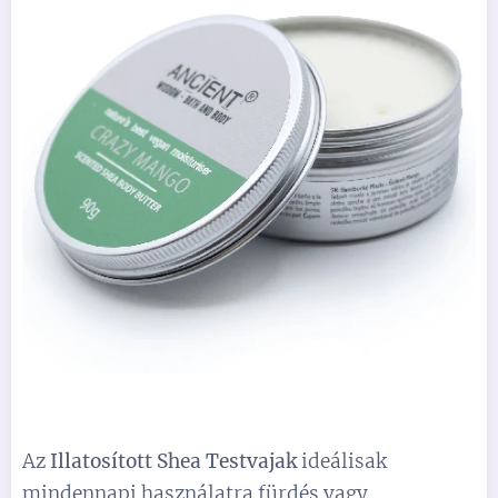
Az
Illatosított Shea Testvajak
ideálisak
mindennapi használatra fürdés vagy