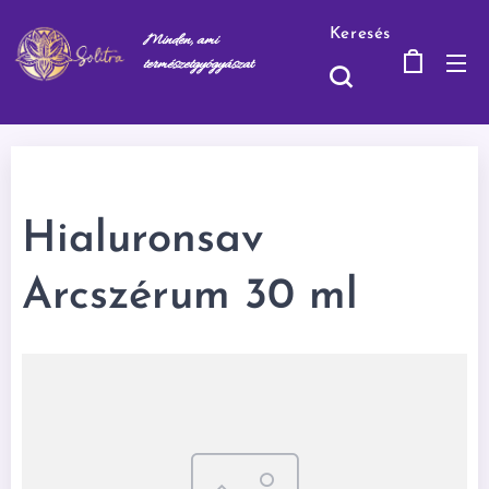
Keresés
Minden, ami
természetgyógyásza
t
Hialuronsav
Arcszérum 30 ml