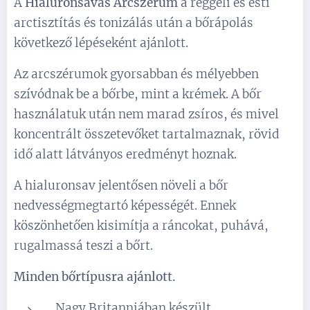
A
Hialuronsavas Arcszérum
a reggeli és esti
arctisztítás és tonizálás után a bőrápolás
következő lépéseként ajánlott.
Az arcszérumok gyorsabban és mélyebben
szívódnak be a bőrbe, mint a krémek. A bőr
használatuk után nem marad zsíros, és mivel
koncentrált összetevőket tartalmaznak, rövid
idő alatt látványos eredményt hoznak.
A hialuronsav jelentősen növeli a bőr
nedvességmegtartó képességét. Ennek
köszönhetően kisimítja a ráncokat, puhává,
rugalmassá teszi a bőrt.
Minden bőrtípusra ajánlott.
Nagy Britanniában készült