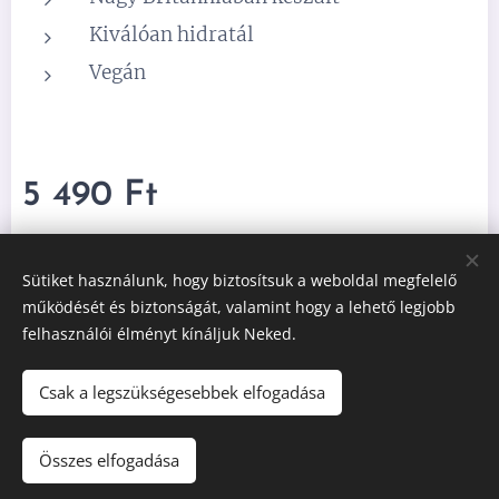
Kiválóan hidratál
Vegán
5 490
Ft
Sütiket használunk, hogy biztosítsuk a weboldal megfelelő
működését és biztonságát, valamint hogy a lehető legjobb
felhasználói élményt kínáljuk Neked.
Adatvédelmi Szabályzat
Általános Szerződési Feltételek
Sütik
Csak a legszükségesebbek elfogadása
Összes elfogadása
KOSÁRBA