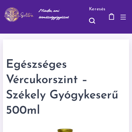
Keresés
Minden, ami
természetgyógyásza
t
Egészséges
Vércukorszint –
Székely Gyógykeserű
500ml