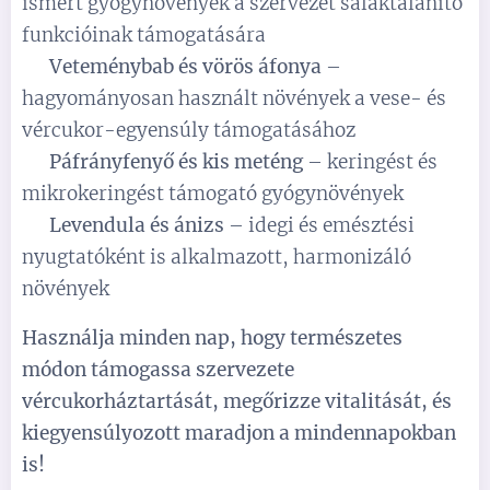
ismert gyógynövények a szervezet salaktalanító
funkcióinak támogatására
✅
Veteménybab és vörös áfonya
–
hagyományosan használt növények a vese- és
vércukor-egyensúly támogatásához
✅
Páfrányfenyő és kis meténg
– keringést és
mikrokeringést támogató gyógynövények
✅
Levendula és ánizs
– idegi és emésztési
nyugtatóként is alkalmazott, harmonizáló
növények
Használja minden nap, hogy természetes
módon támogassa szervezete
vércukorháztartását, megőrizze vitalitását, és
kiegyensúlyozott maradjon a mindennapokban
is!