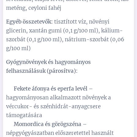
meténg, ceyloni fahéj
Egyéb összetevők:
tisztított víz, növényi
glicerin, xantán gumi (0,1 g/100 ml), kálium-
szorbát (0,1 g/100 ml), nátrium-szorbát (0,06
g/100 ml)
Gyógynövények és hagyományos
felhasználásuk (párosítva):
✅
Fekete áfonya és eperfa levél
–
hagyományosan alkalmazott növények a
vércukor- és szénhidrát-anyagcsere
támogatására
✅
Momordica és görögszéna
–
népgyógyászatban előszeretettel használt