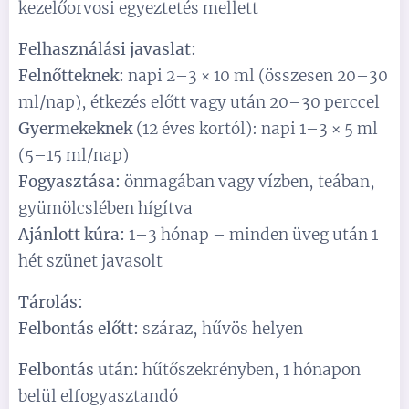
kezelőorvosi egyeztetés mellett
Felhasználási javaslat:
Felnőtteknek:
napi 2–3 × 10 ml (összesen 20–30
ml/nap), étkezés előtt vagy után 20–30 perccel
Gyermekeknek
(12 éves kortól): napi 1–3 × 5 ml
(5–15 ml/nap)
Fogyasztása:
önmagában vagy vízben, teában,
gyümölcslében hígítva
Ajánlott kúra:
1–3 hónap – minden üveg után 1
hét szünet javasolt
Tárolás:
Felbontás előtt:
száraz, hűvös helyen
Felbontás után:
hűtőszekrényben, 1 hónapon
belül elfogyasztandó