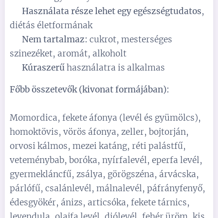
✅
Használata része lehet egy egészségtudatos
,
diétás életformának
✅
Nem tartalmaz:
cukrot, mesterséges
szinezéket, aromát, alkoholt
✅
Kúraszerű
használatra is alkalmas
Főbb összetevők (kivonat formájában):
Momordica, fekete áfonya (levél és gyümölcs),
homoktövis, vörös áfonya, zeller, bojtorján,
orvosi kálmos, mezei katáng, réti palástfű,
veteménybab, boróka, nyírfalevél, eperfa levél,
gyermekláncfű, zsálya, görögszéna, árvácska,
párlófű, csalánlevél, málnalevél, páfrányfenyő,
édesgyökér, ánizs, articsóka, fekete tárnics,
levendula, olajfa levél, diólevél, fehér üröm, kis