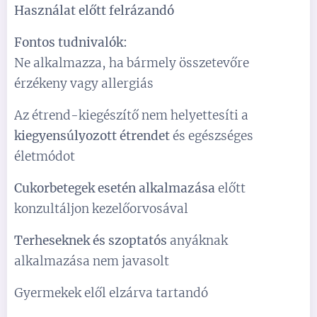
Használat előtt felrázandó
Fontos tudnivalók:
Ne alkalmazza, ha bármely összetevőre
érzékeny vagy allergiás
Az étrend-kiegészítő nem helyettesíti a
k
iegyensúlyozott étrendet
és egészséges
életmódot
Cukorbetegek esetén alkalmazása
előtt
konzultáljon kezelőorvosával
Terheseknek és szoptatós
anyáknak
alkalmazása nem javasolt
Gyermekek elől elzárva tartandó