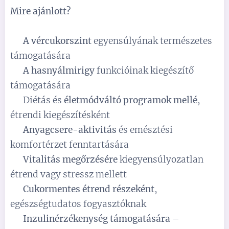
Mire ajánlott?
✅
A vércukorszint
egyensúlyának természetes
támogatására
✅
A hasnyálmirigy
funkcióinak kiegészítő
támogatására
✅ Diétás és
életmódváltó programok mellé
,
étrendi kiegészítésként
✅
Anyagcsere-aktivitás
és emésztési
komfortérzet fenntartására
✅
Vitalitás megőrzésére
kiegyensúlyozatlan
étrend vagy stressz mellett
✅
Cukormentes étrend részeként
,
egészségtudatos fogyasztóknak
✅
Inzulinérzékenység támogatására
–