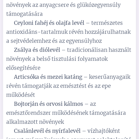
növények az anyagcsere és glükózegyensúly
támogatására
✅
Ceyloni fahéj és olajfa levél
– természetes
antioxidáns-tartalmuk révén hozzájárulhatnak
a sejtvédelemhez és az egyensúlyhoz
✅
Zsálya és diólevél
– tradicionálisan használt
növények a belső tisztulási folyamatok
elősegítésére
✅
Articsóka és mezei katáng
– keserűanyagaik
révén támogatják az emésztést és az epe
működését
✅
Bojtorján és orvosi kálmos
– az
emésztőrendszer működésének támogatására
alkalmazott növények
✅
Csalánlevél és nyírfalevél
– vízhajtóként