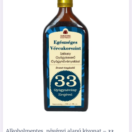
Alkoholmentes, növényi alapú kivonat
– 33