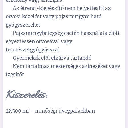
érzékeny vagy allergiás
⚠️
Az étrend-kiegészítő nem helyettesíti az
orvosi kezelést vagy pajzsmirigyre ható
gyógyszereket
⚠️
Pajzsmirigybetegség esetén használata előtt
egyeztessen orvosával vagy
természetgyógyásszal
⚠️
Gyermekek elől elzárva tartandó
⚠️
Nem tartalmaz mesterséges színezéket vagy
ízesítőt
Kiszerelés:
2X500 ml
– minőségi
üvegpalackban