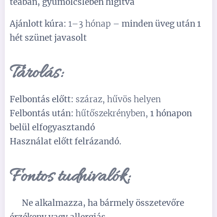
teában, gyümölcslében hígítva
Ajánlott kúra:
1–3 hónap –
minden üveg után 1
hét szünet javasolt
Tárolás:
Felbontás előtt:
száraz, hűvös helyen
Felbontás után:
hűtőszekrényben,
1 hónapon
belül elfogyasztandó
Használat előtt felrázandó.
Fontos tudnivalók:
⚠️
Ne alkalmazza, ha bármely összetevőre