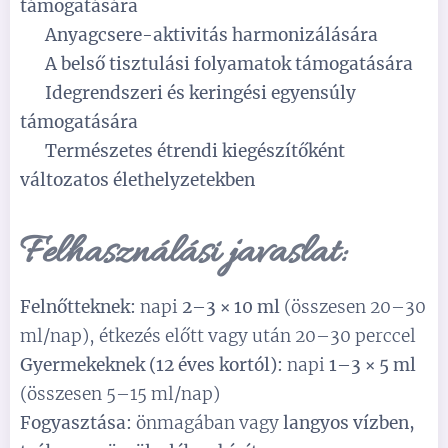
támogatására
✅
Anyagcsere-aktivitás harmonizálására
✅
A belső tisztulási folyamatok támogatására
✅
Idegrendszeri és keringési egyensúly
támogatására
✅
Természetes étrendi kiegészítőként
változatos élethelyzetekben
Felhasználási javaslat:
Felnőtteknek:
napi
2–3 × 10 ml
(összesen 20–30
ml/nap), étkezés előtt vagy után 20–30 perccel
Gyermekeknek (12 éves kortól):
napi
1–3 × 5 ml
(összesen 5–15 ml/nap)
Fogyasztása:
önmagában vagy
langyos vízben,