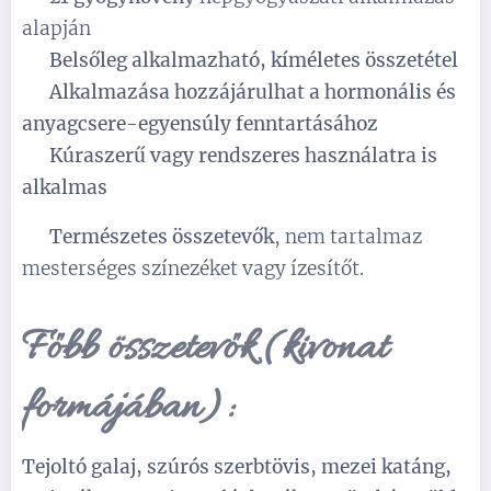
alapján
✅
Belsőleg alkalmazható, kíméletes összetétel
✅
Alkalmazása hozzájárulhat a hormonális és
anyagcsere-egyensúly fenntartásához
✅
Kúraszerű vagy rendszeres használatra is
alkalmas
✅
Természetes összetevők
, nem tartalmaz
mesterséges színezéket vagy ízesítőt.
Főbb összetevők (kivonat
formájában):
Tejoltó galaj, szúrós szerbtövis, mezei katáng,