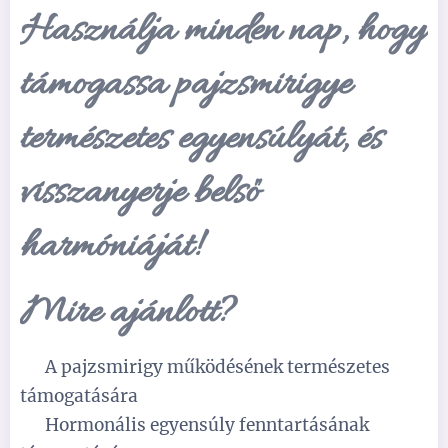
Használja minden nap, hogy
támogassa pajzsmirigye
természetes egyensúlyát, és
visszanyerje belső
harmóniáját!
Mire ajánlott?
✅
A pajzsmirigy működésének természetes
támogatására
✅
Hormonális egyensúly fenntartásának