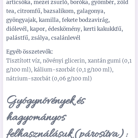
articsóka, mezei zsurló, boróka, gyömbér, zöld
tea, citromfű, bazsalikom, galagonya,
gyöngyajak, kamilla, fekete bodzavirág,
diólevél, kapor, édeskömény, kerti kakukkfű,
palástfű, zsálya, csalánlevél
Egyéb összetevők:
Tisztított víz, növényi glicerin, xantán gumi (0,1
g/100 ml), kálium-szorbát (0,1 g/100 ml),
nátrium-szorbát (0,06 g/100 ml)
Gyógynövények és
hagyományos
felhasználásuk (párosítva):