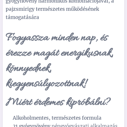
gyógynövény harmonikus kombinációjával, a
pajzsmirigy természetes működésének
támogatására
Fogyassza minden nap, és
érezze magát energikusnak,
könnyednek,
kiegyensúlyozottnak!
Miért érdemes kipróbálni?
✅
Alkoholmentes, természetes formula
✅
21 gyógynövény
népgyógyászati alkalmazás