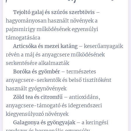
✅
Tejoltó galaj és szúrós szerbtövis
–
hagyományosan használt növények a
pajzsmirigy működésének egyensúlyi
támogatására
✅
Articsóka és mezei katáng
– keserűanyagaik
révén a máj és anyagcsere működésének
serkentésére alkalmazták
✅
Boróka és gyömbér
– természetes
anyagcsere-serkentők és belső tisztítóként
használt gyógynövények
✅
Zöld tea és citromfű
– antioxidáns,
anyagcsere-támogató és idegrendszeri
kiegyensúlyozó növények
✅
Galagonya és gyöngyajak
– a keringési