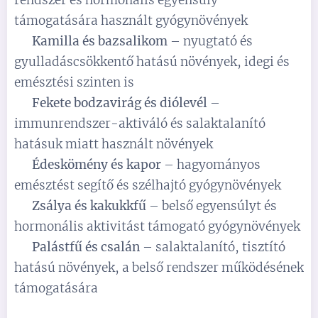
rendszer és hormonális egyensúly
támogatására használt gyógynövények
✅
Kamilla és bazsalikom
– nyugtató és
gyulladáscsökkentő hatású növények, idegi és
emésztési szinten is
✅
Fekete bodzavirág és diólevél
–
immunrendszer-aktiváló és salaktalanító
hatásuk miatt használt növények
✅
Édeskömény és kapor
– hagyományos
emésztést segítő és szélhajtó gyógynövények
✅
Zsálya és kakukkfű
– belső egyensúlyt és
hormonális aktivitást támogató gyógynövények
✅
Palástfű és csalán
– salaktalanító, tisztító
hatású növények, a belső rendszer működésének
támogatására