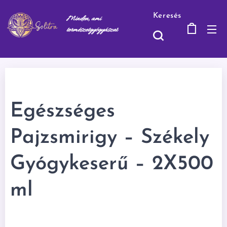
Keresés
Minden, ami
természetgyógyásza
t
Egészséges
Pajzsmirigy – Székely
Gyógykeserű – 2X500
ml