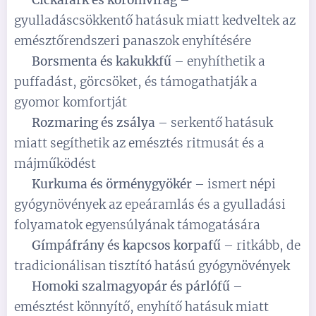
✅
Cickafark és körömvirág
–
gyulladáscsökkentő hatásuk miatt kedveltek az
emésztőrendszeri panaszok enyhítésére
✅
Borsmenta és kakukkfű
– enyhíthetik a
puffadást, görcsöket, és támogathatják a
gyomor komfortját
✅
Rozmaring és zsálya
– serkentő hatásuk
miatt segíthetik az emésztés ritmusát és a
májműködést
✅
Kurkuma és örménygyökér
– ismert népi
gyógynövények az epeáramlás és a gyulladási
folyamatok egyensúlyának támogatására
✅
Gímpáfrány és kapcsos korpafű
– ritkább, de
tradicionálisan tisztító hatású gyógynövények
✅
Homoki szalmagyopár és párlófű
–
emésztést könnyítő, enyhítő hatásuk miatt