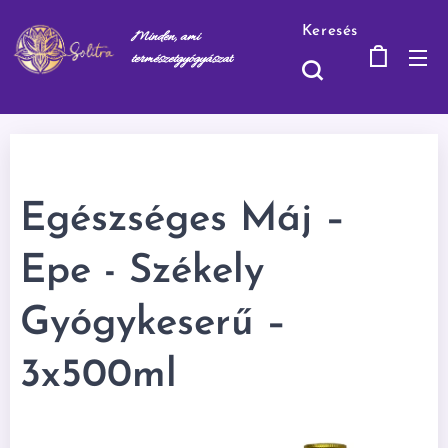
Keresés
Minden, ami
természetgyógyásza
t
Egészséges Máj –
Epe - Székely
Gyógykeserű –
3x500ml