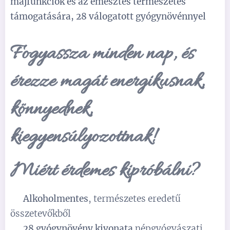
májfunkciók és az emésztés természetes
támogatására, 28 válogatott gyógynövénnyel
Fogyassza minden nap, és
érezze magát energikusnak,
könnyednek,
kiegyensúlyozottnak!
Miért érdemes kipróbálni?
✅
Alkoholmentes
, természetes eredetű
összetevőkből
✅
28 gyógynövény kivonata
népgyógyászati