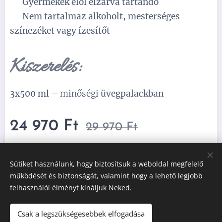
⚠️
Gyermekek elől elzárva tartandó
⚠️
Nem tartalmaz alkoholt, mesterséges
színezéket vagy ízesítőt
Kiszerelés:
3x500 ml
– minőségi
üvegpalackban
24 970
Ft
29 970
Ft
Sütiket használunk, hogy biztosítsuk a weboldal megfelelő
működését és biztonságát, valamint hogy a lehető legjobb
felhasználói élményt kínáljuk Neked.
Adatvédelmi Szabályzat
Általános Szerződési Feltételek
Sütik
Csak a legszükségesebbek elfogadása