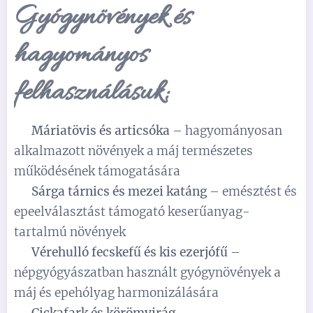
Gyógynövények és
hagyományos
felhasználásuk:
✅
Máriatövis és articsóka
– hagyományosan
alkalmazott növények a máj természetes
működésének támogatására
✅
Sárga tárnics és mezei katáng
– emésztést és
epeelválasztást támogató keserűanyag-
tartalmú növények
✅
Vérehulló fecskefű és kis ezerjófű
–
népgyógyászatban használt gyógynövények a
máj és epehólyag harmonizálására