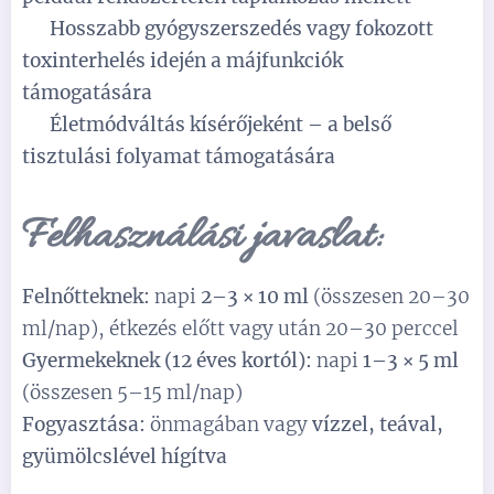
✅
Hosszabb gyógyszerszedés vagy fokozott
toxinterhelés idején a májfunkciók
támogatására
✅
Életmódváltás kísérőjeként – a belső
tisztulási folyamat támogatására
Felhasználási javaslat:
Felnőtteknek:
napi
2–3 × 10 ml
(összesen 20–30
ml/nap), étkezés előtt vagy után 20–30 perccel
Gyermekeknek (12 éves kortól):
napi
1–3 × 5 ml
(összesen 5–15 ml/nap)
Fogyasztása:
önmagában vagy
vízzel, teával,
gyümölcslével hígítva