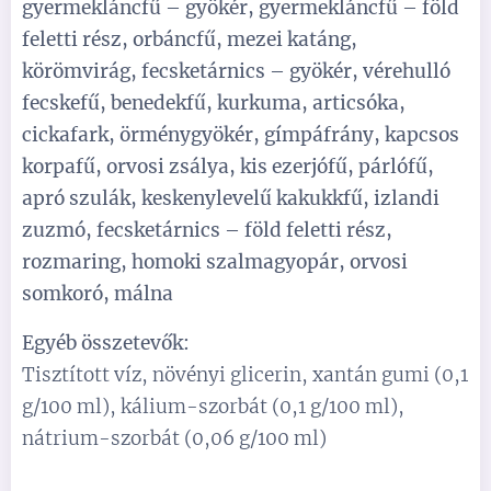
gyermekláncfű – gyökér, gyermekláncfű – föld
feletti rész, orbáncfű, mezei katáng,
körömvirág, fecsketárnics – gyökér, vérehulló
fecskefű, benedekfű, kurkuma, articsóka,
cickafark, örménygyökér, gímpáfrány, kapcsos
korpafű, orvosi zsálya, kis ezerjófű, párlófű,
apró szulák, keskenylevelű kakukkfű, izlandi
zuzmó, fecsketárnics – föld feletti rész,
rozmaring, homoki szalmagyopár, orvosi
somkoró, málna
Egyéb összetevők:
Tisztított víz, növényi glicerin, xantán gumi (0,1
g/100 ml), kálium-szorbát (0,1 g/100 ml),
nátrium-szorbát (0,06 g/100 ml)