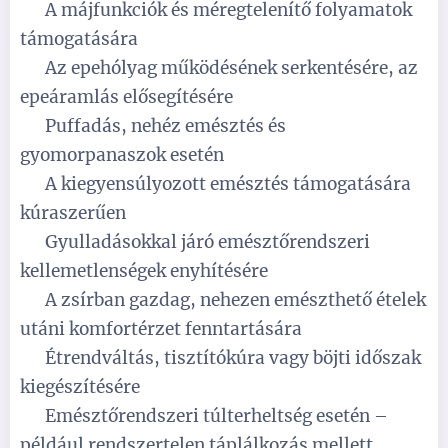
✅
A májfunkciók és méregtelenítő folyamatok
támogatására
✅
Az epehólyag működésének serkentésére, az
epeáramlás elősegítésére
✅
Puffadás, nehéz emésztés és
gyomorpanaszok esetén
✅
A kiegyensúlyozott emésztés támogatására
kúraszerűen
✅
Gyulladásokkal járó emésztőrendszeri
kellemetlenségek enyhítésére
✅
A zsírban gazdag, nehezen emészthető ételek
utáni komfortérzet fenntartására
✅
Étrendváltás, tisztítókúra vagy böjti időszak
kiegészítésére
✅
Emésztőrendszeri túlterheltség esetén –
például rendszertelen táplálkozás mellett