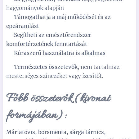
hagyományok alapján
✅
Támogathatja a máj működését és az
epeáramlást
✅
Segítheti az emésztőrendszer
komfortérzetének fenntartását
✅
Kúraszerű használatra is alkalmas
✅
Természetes összetevők
, nem tartalmaz
mesterséges színezéket vagy ízesítőt.
Főbb összetevők (kivonat
formájában):
Máriatövis, borsmenta, sárga tárnics,