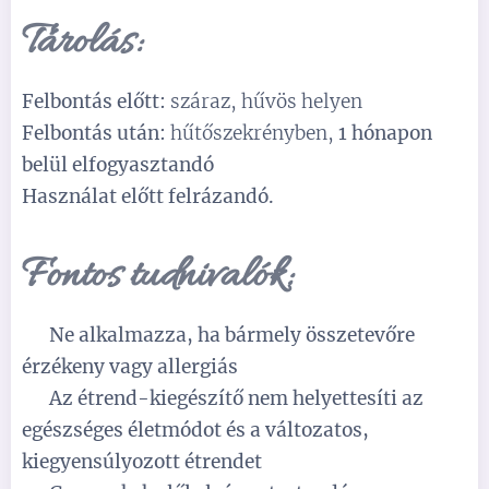
Tárolás:
Felbontás előtt:
száraz, hűvös helyen
Felbontás után:
hűtőszekrényben,
1 hónapon
belül elfogyasztandó
Használat előtt felrázandó.
Fontos tudnivalók:
⚠️
Ne alkalmazza, ha bármely összetevőre
érzékeny vagy allergiás
⚠️
Az étrend-kiegészítő nem helyettesíti az
egészséges életmódot és a változatos,
kiegyensúlyozott étrendet