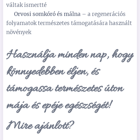
váltak ismertté
✅
Orvosi somkóró és málna
– a regenerációs
folyamatok természetes támogatására használt
növények
Használja minden nap, hogy
könnyedebben éljen, és
támogassa természetes úton
mája és epéje egészségét!
Mire ajánlott?