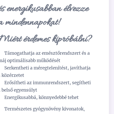
és energikusabban élvezze
a mindennapokat!
Miért érdemes kipróbálni?
✅
Támogathatja az emésztőrendszert és a
máj optimálisabb működését
✅
Serkentheti a méregtelenítést, javíthatja
a közérzetet
✅
Erősítheti az immunrendszert, segítheti
a belső egyensúlyt
✅
Energikusabbá, könnyedebbé tehet
✅
Természetes gyógynövény kivonatok
,