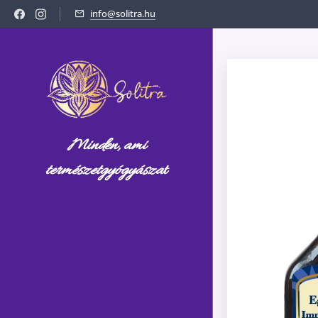
info@solitra.hu
Minden, ami
természetgyógyásza
t