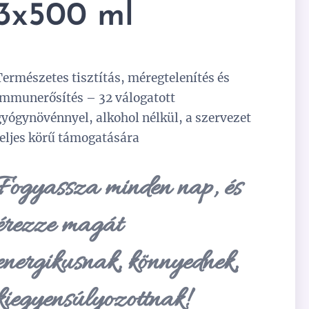
3x500 ml
Természetes tisztítás, méregtelenítés és
immunerősítés – 32 válogatott
gyógynövénnyel, alkohol nélkül, a szervezet
teljes körű támogatására
Fogyassza minden nap, és
érezze magát
energikusnak, könnyednek,
kiegyensúlyozottnak!