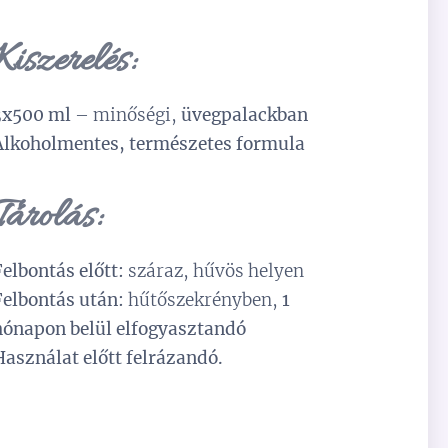
Kiszerelés:
3x500 ml
– minőségi,
üvegpalackban
Alkoholmentes, természetes formula
Tárolás:
Felbontás előtt:
száraz, hűvös helyen
Felbontás után:
hűtőszekrényben,
1
hónapon belül elfogyasztandó
Használat előtt felrázandó.