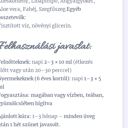
Édeskömény, Libapimpó, Angyalgyökér,
Aloe vera, Fahéj, Szegfűszeg.
Egyéb
összetevők:
Tisztított víz, növényi glicerin.
Felhasználási javaslat:
Felnőtteknek:
napi
2–3 × 10 ml
(étkezés
előtt vagy után 20–30 perccel)
Gyermekeknek (6 éves kortól):
napi
1–3 × 5
ml
Fogyasztása:
magában vagy vízben, teában,
gyümölcslében hígítva
Ajánlott kúra:
1–3 hónap –
minden üveg
után 1 hét szünet javasolt.