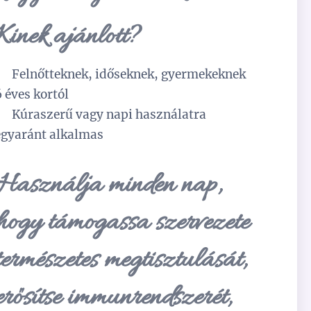
Kinek ajánlott?
✅
Felnőtteknek, időseknek, gyermekeknek
6 éves kortól
✅
Kúraszerű vagy napi használatra
egyaránt alkalmas
Használja minden nap,
hogy támogassa szervezete
természetes megtisztulását,
erősítse immunrendszerét,