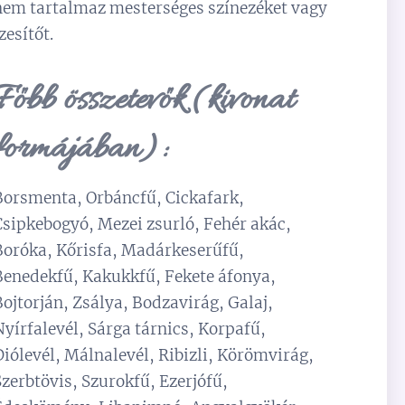
nem tartalmaz mesterséges színezéket vagy
zesítőt.
Főbb összetevők (kivonat
formájában):
Borsmenta, Orbáncfű, Cickafark,
Csipkebogyó, Mezei zsurló, Fehér akác,
Boróka, Kőrisfa, Madárkeserűfű,
Benedekfű, Kakukkfű, Fekete áfonya,
Bojtorján, Zsálya, Bodzavirág, Galaj,
Nyírfalevél, Sárga tárnics, Korpafű,
Diólevél, Málnalevél, Ribizli, Körömvirág,
Szerbtövis, Szurokfű, Ezerjófű,