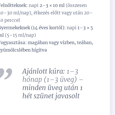
Felnőtteknek:
napi
2–3 × 10 ml
(összesen
20–30 ml/nap), étkezés előtt vagy után 20–
30 perccel
Gyermekeknek (14 éves kortól):
napi
1–3 × 5
ml
(5–15 ml/nap)
Fogyasztása:
magában vagy vízben, teában,
gyümölcslében hígítva
Ajánlott kúra:
1–3
hónap (1–3 üveg) –
minden üveg után 1
hét szünet javasolt