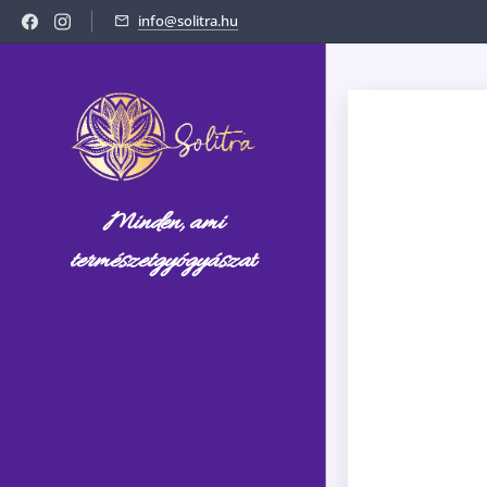
info@solitra.hu
Minden, ami
természetgyógyásza
t