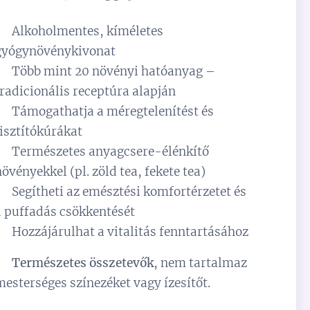
✅ Alkoholmentes, kíméletes
gyógynövénykivonat
✅ Több mint 20 növényi hatóanyag –
tradicionális receptúra alapján
✅ Támogathatja a méregtelenítést és
tisztítókúrákat
✅ Természetes anyagcsere-élénkítő
növényekkel (pl. zöld tea, fekete tea)
✅ Segítheti az emésztési komfortérzetet és
a puffadás csökkentését
✅ Hozzájárulhat a vitalitás fenntartásához
✅
Természetes összetevők
, nem tartalmaz
mesterséges színezéket vagy ízesítőt.