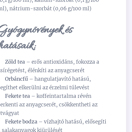
ml), nátrium-szorbát (0,06 g/100 ml)
Gyógynövények és
hatásaik:
✅
Zöld tea
– erős antioxidáns, fokozza a
zsírégetést, élénkíti az anyagcserét
✅
Orbáncfű
– hangulatjavító hatású,
segíthet elkerülni az érzelmi túlevést
✅
Fekete tea
– koffeintartalma révén
serkenti az anyagcserét, csökkentheti az
étvágyat
✅
Fekete bodza
– vízhajtó hatású, elősegíti
a salakanyagok kiürülését