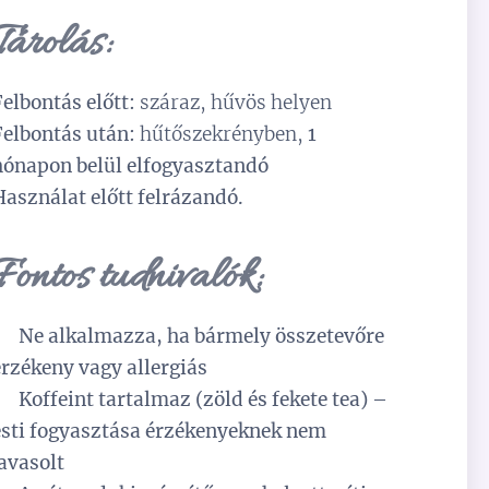
Tárolás:
Felbontás előtt:
száraz, hűvös helyen
Felbontás után:
hűtőszekrényben,
1
hónapon belül elfogyasztandó
Használat előtt felrázandó.
Fontos tudnivalók:
⚠️
Ne alkalmazza, ha bármely összetevőre
érzékeny vagy allergiás
⚠️
Koffeint tartalmaz (zöld és fekete tea) –
esti fogyasztása érzékenyeknek nem
javasolt