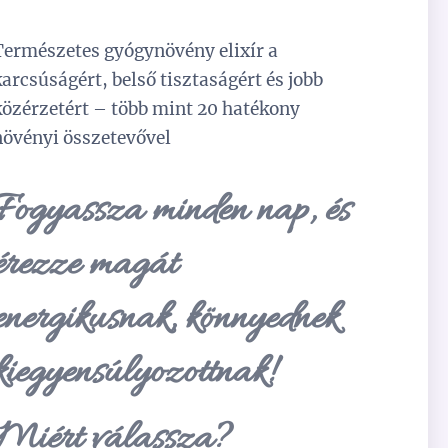
Természetes gyógynövény elixír a
karcsúságért, belső tisztaságért és jobb
közérzetért – több mint 20 hatékony
növényi összetevővel
Fogyassza minden nap, és
érezze magát
energikusnak, könnyednek
kiegyensúlyozottnak!
Miért válassza?