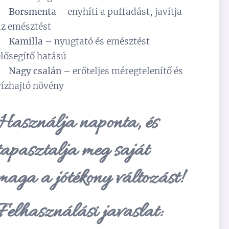
✅
Borsmenta
– enyhíti a puffadást, javítja
az emésztést
✅
Kamilla
– nyugtató és emésztést
elősegítő hatású
✅
Nagy csalán
– erőteljes méregtelenítő és
vízhajtó növény
Használja naponta, és
tapasztalja meg saját
maga a jótékony változást!
Felhasználási javaslat: