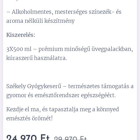
– Alkoholmentes, mesterséges színezék- és
aroma nélküli készítmény
Kiszerelés:
3X500 ml – prémium minőségű üvegpalackban,
kúraszerű használatra.
Székely Gyógykeserű – természetes támogatás a
gyomor és emésztőrendszer egészségéért.
Kezdje el ma, és tapasztalja meg a könnyed
emésztés örömét!
24 970
Ft
29 970
Ft