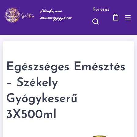
Keresés
Minden, ami
természetgyógyásza
t
Egészséges Emésztés
– Székely
Gyógykeserű
3X500ml