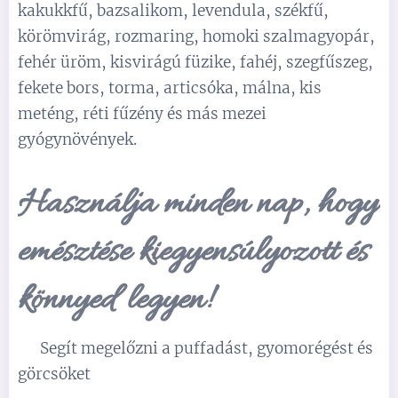
kakukkfű, bazsalikom, levendula, székfű,
körömvirág, rozmaring, homoki szalmagyopár,
fehér üröm, kisvirágú füzike, fahéj, szegfűszeg,
fekete bors, torma, articsóka, málna, kis
meténg, réti fűzény és más mezei
gyógynövények.
Használja minden nap, hogy
emésztése kiegyensúlyozott és
könnyed legyen!
✅ Segít megelőzni a puffadást, gyomorégést és
görcsöket