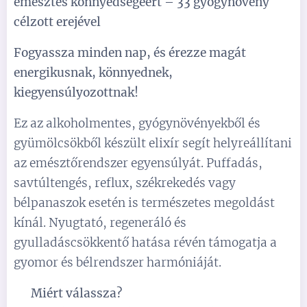
emésztés könnyedségéért – 33 gyógynövény
célzott erejével
Fogyassza minden nap, és érezze magát
energikusnak, könnyednek,
kiegyensúlyozottnak!
Ez az alkoholmentes, gyógynövényekből és
gyümölcsökből készült elixír segít helyreállítani
az emésztőrendszer egyensúlyát. Puffadás,
savtúltengés, reflux, székrekedés vagy
bélpanaszok esetén is természetes megoldást
kínál. Nyugtató, regeneráló és
gyulladáscsökkentő hatása révén támogatja a
gyomor és bélrendszer harmóniáját.
✅
Miért válassza?