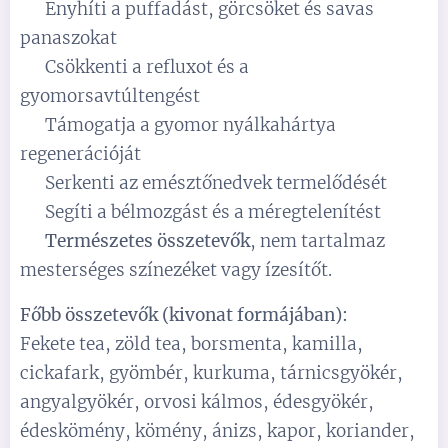
✔️ Enyhíti a puffadást, görcsöket és savas
panaszokat
✔️ Csökkenti a refluxot és a
gyomorsavtúltengést
✔️ Támogatja a gyomor nyálkahártya
regenerációját
✔️ Serkenti az emésztőnedvek termelődését
✔️ Segíti a bélmozgást és a méregtelenítést
✔️
Természetes összetevők
, nem tartalmaz
mesterséges színezéket vagy ízesítőt.
Főbb összetevők (kivonat formájában):
Fekete tea, zöld tea, borsmenta, kamilla,
cickafark, gyömbér, kurkuma, tárnicsgyökér,
angyalgyökér, orvosi kálmos, édesgyökér,
édeskömény, kömény, ánizs, kapor, koriander,