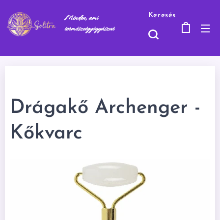
Keresés
Minden, ami
természetgyógyásza
t
Drágakő Archenger -
Kőkvarc