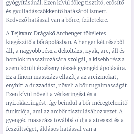
gyógyításánál. Ezen kívül főleg tisztító, erősítő
és gyulladáscsökkentő hatásáról ismert.
Kedvező hatással van a bőrre, ízületekre.
A
Tejkvarc Drágakő Archenger
tökéletes
kiegészítő a bőrápolásban. A henger két részből
áll, a nagyobb rész a dekoltázs, nyak, arc, áll és
homlok masszírozására szolgál, a kisebb rész a
szem körüli érzékeny részek gyengéd ápolására.
Ez a finom masszázs ellazítja az arcizmokat,
enyhíti a duzzadást, növeli a bőr rugalmasságát.
Ezen kívül növeli a vérkeringést és a
nyirokkeringést, így beindul a bőr méregtelenítő
funkciója, ami az arcbőr tisztulásához vezet. A
gyengéd masszázs továbbá oldja a stresszt és a
feszültséget, áldásos hatással van a