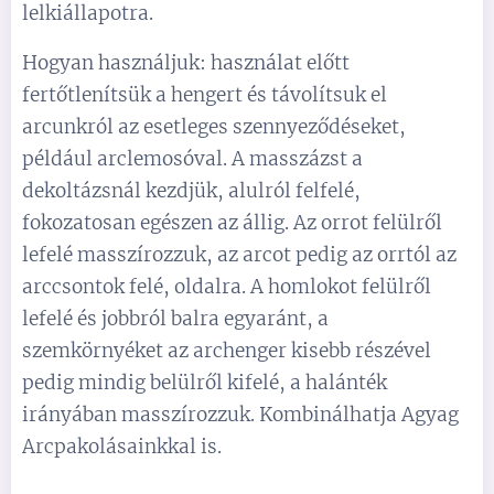
lelkiállapotra.
Hogyan használjuk: használat előtt
fertőtlenítsük a hengert és távolítsuk el
arcunkról az esetleges szennyeződéseket,
például arclemosóval. A masszázst a
dekoltázsnál kezdjük, alulról felfelé,
fokozatosan egészen az állig. Az orrot felülről
lefelé masszírozzuk, az arcot pedig az orrtól az
arccsontok felé, oldalra. A homlokot felülről
lefelé és jobbról balra egyaránt, a
szemkörnyéket az archenger kisebb részével
pedig mindig belülről kifelé, a halánték
irányában masszírozzuk. Kombinálhatja Agyag
Arcpakolásainkkal is.