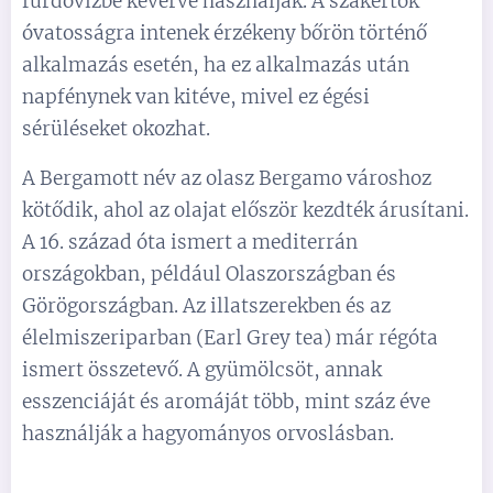
fürdővízbe keverve használják. A szakértők
óvatosságra intenek érzékeny bőrön történő
alkalmazás esetén, ha ez alkalmazás után
napfénynek van kitéve, mivel ez égési
sérüléseket okozhat.
A Bergamott név az olasz Bergamo városhoz
kötődik, ahol az olajat először kezdték árusítani.
A 16. század óta ismert a mediterrán
országokban, például Olaszországban és
Görögországban. Az illatszerekben és az
élelmiszeriparban (Earl Grey tea) már régóta
ismert összetevő. A gyümölcsöt, annak
esszenciáját és aromáját több, mint száz éve
használják a hagyományos orvoslásban.