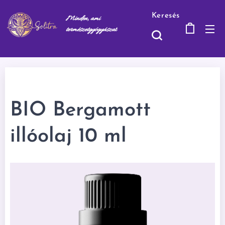
Keresés
Minden, ami
természetgyógyásza
t
BIO Bergamott
illóolaj 10 ml