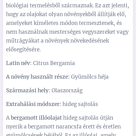
biológiai termelésből származnak. Ez azt jelenti,
hogy az olajokat olyan növényekből állítják elő,
amelyeket kíméletes módon termesztenek, és
nem használnak mesterséges vegyszereket vagy
műtrágyákat a növények növekedésének
elősegítésére.
Latin név:
Citrus Bergamia
A növény használt része:
Gyümölcs héja
Származási hely:
Olaszország
Extrahálási módszer:
hideg sajtolás
A
bergamott illóolajat
hideg sajtolás útján
nyerik a bergamott narancsfa érett és éretlen
gyümölcsének héjából. Ez az illóolaj, amely