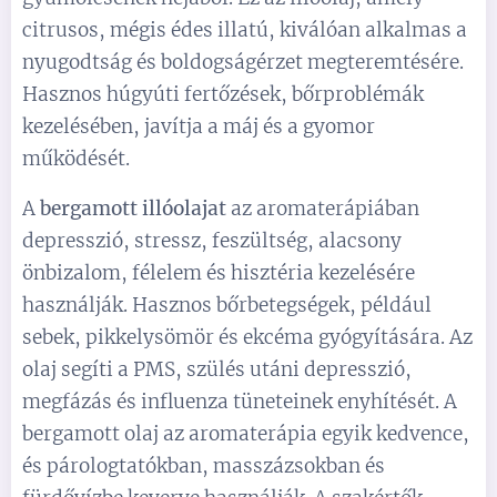
citrusos, mégis édes illatú, kiválóan alkalmas a
nyugodtság és boldogságérzet megteremtésére.
Hasznos húgyúti fertőzések, bőrproblémák
kezelésében, javítja a máj és a gyomor
működését.
A
bergamott illóolajat
az aromaterápiában
depresszió, stressz, feszültség, alacsony
önbizalom, félelem és hisztéria kezelésére
használják. Hasznos bőrbetegségek, például
sebek, pikkelysömör és ekcéma gyógyítására. Az
olaj segíti a PMS, szülés utáni depresszió,
megfázás és influenza tüneteinek enyhítését. A
bergamott olaj az aromaterápia egyik kedvence,
és párologtatókban, masszázsokban és