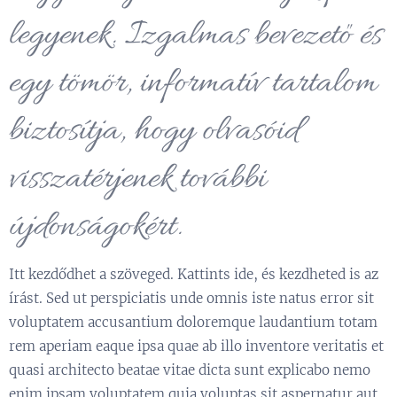
legyenek. Izgalmas bevezető és
egy tömör, informatív tartalom
biztosítja, hogy olvasóid
visszatérjenek további
újdonságokért.
Itt kezdődhet a szöveged. Kattints ide, és kezdheted is az
írást. Sed ut perspiciatis unde omnis iste natus error sit
voluptatem accusantium doloremque laudantium totam
rem aperiam eaque ipsa quae ab illo inventore veritatis et
quasi architecto beatae vitae dicta sunt explicabo nemo
enim ipsam voluptatem quia voluptas sit aspernatur aut