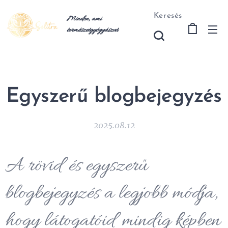
Keresés
Minden, ami
természetgyógyásza
t
Egyszerű blogbejegyzés
2025.08.12
A rövid és egyszerű
blogbejegyzés a legjobb módja,
hogy látogatóid mindig képben